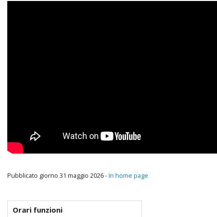
Cappelle
Sacramenti
Accoglienza
Liturgia
Giovani
Comunità Religiose
Comunicazione
Pubblicato giorno 31 maggio 2026 -
In home page
Orari funzioni