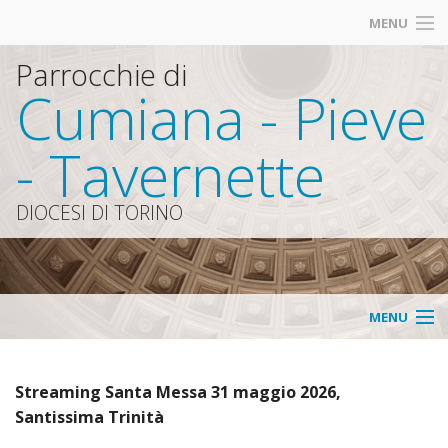
MENU
Parrocchie di
Cumiana - Pieve
- Tavernette
DIOCESI DI TORINO
MENU
Home
Streaming Santa Messa 31 maggio 2026,
Parrocchie
Santissima Trinità