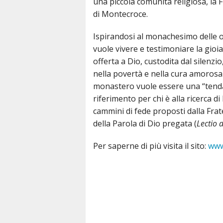
una piccola comunità religiosa, la 
di Montecroce.
Unità Pastorale
Ispirandosi al monachesimo delle or
vuole vivere e testimoniare la gioia
offerta a Dio, custodita dal silenzio
nella povertà e nella cura amorosa d
monastero vuole essere una “tenda
riferimento per chi è alla ricerca di
cammini di fede proposti dalla Frate
della Parola di Dio pregata (
Lectio 
Per saperne di più visita il sito:
www