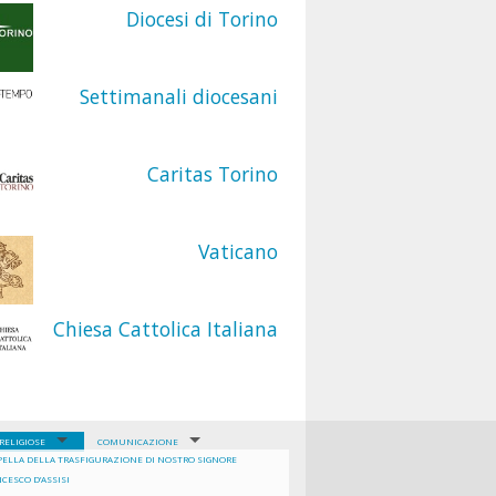
Diocesi di Torino
Settimanali diocesani
Caritas Torino
Vaticano
Chiesa Cattolica Italiana
RELIGIOSE
COMUNICAZIONE
PPELLA DELLA TRASFIGURAZIONE DI NOSTRO SIGNORE
ALESIANA BIVIO
VERBALI CPP
NCESCO D’ASSISI
.M.A.
APPUNTAMENTI