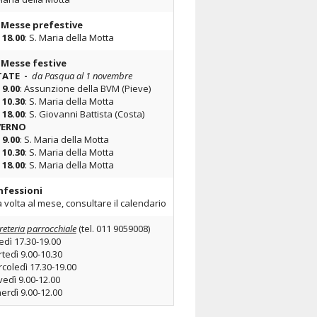
 Messe prefestive
Bollettini
e
18.00
: S. Maria della Motta
Contatti
 Messe festive
TATE -
da Pasqua al 1 novembre
9.00
: Assunzione della BVM (Pieve)
10.30
: S. Maria della Motta
18.00
: S. Giovanni Battista (Costa)
VERNO
e
9.00
: S. Maria della Motta
e
10.30
: S. Maria della Motta
e
18.00
: S. Maria della Motta
nfessioni
 volta al mese, consultare il calendario
reteria parrocchiale
(tel. 011 9059008)
edì 17.30-19.00
tedì 9.00-10.30
coledì 17.30-19.00
vedì 9.00-12.00
erdì 9.00-12.00