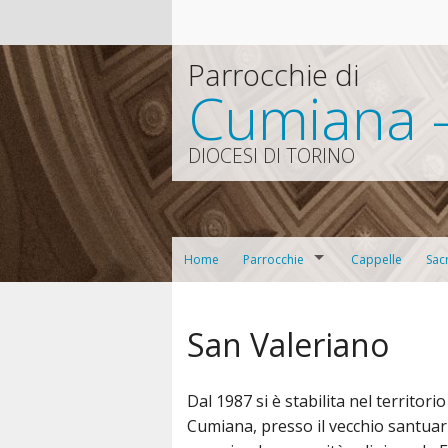
Parrocchie di
Cumiana -
DIOCESI DI TORINO
Home
Parrocchie
Cappelle
Sac
S. Maria della Motta (Cumiana)
Cat
San Valeriano
S. Maria Assunta (Pieve)
Pre
S. Pietro in Vincoli (Tavernette)
Dal 1987 si è stabilita nel territori
Cumiana, presso il vecchio santuar
Il Consiglio Pastorale