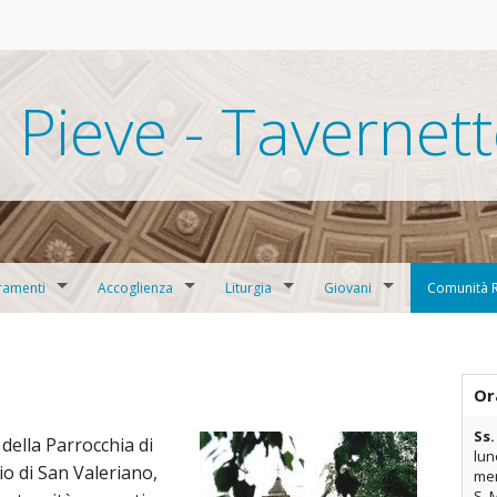
 Pieve - Tavernet
ramenti
Accoglienza
Liturgia
Giovani
Comunità R
echesi per Ragazzi
Servizio della Carità
Servizio alla Liturgia
Oratorio
Comunità S
parazione al Matrimonio
Ministeri
F.M.A.
Or
Ss.
San Valeri
o della Parrocchia di
lun
io di San Valeriano,
mer
Comunità 
S. 