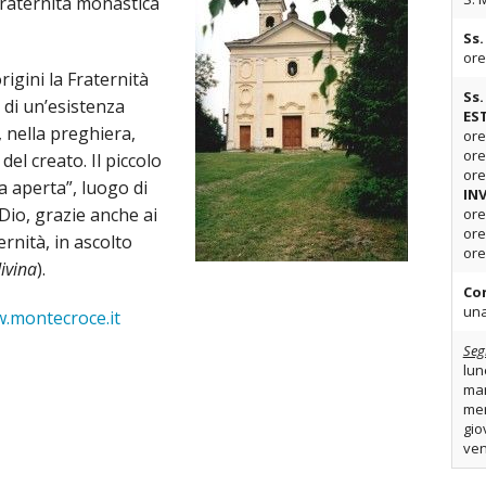
Fraternità monastica
Ss.
or
igini la Fraternità
Ss.
 di un’esistenza
ES
, nella preghiera,
ore
ore
el creato. Il piccolo
ore
 aperta”, luogo di
IN
 Dio, grazie anche ai
or
or
rnità, in ascolto
or
divina
).
Co
una
.montecroce.it
Seg
lun
mar
mer
gio
ven