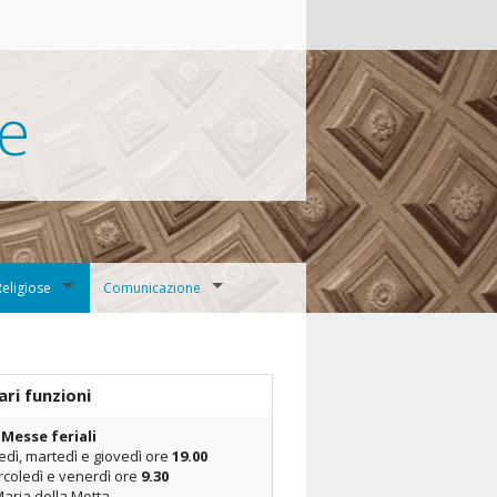
te
eligiose
Comunicazione
alesiana Bivio
Verbali CPP
Appuntamenti
ari funzioni
 Messe feriali
ano
Rassegna stampa
edì, martedì e giovedì ore
19.00
coledì e venerdì ore
9.30
Monastica
Galleria fotografica
Maria della Motta