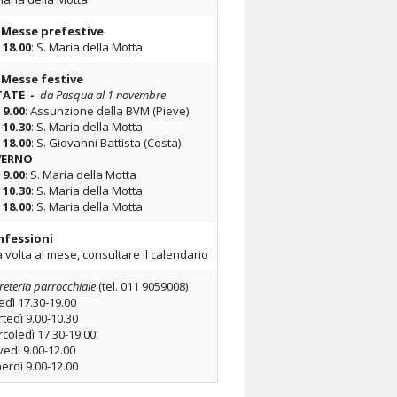
 Messe prefestive
Bollettini
e
18.00
: S. Maria della Motta
Contatti
 Messe festive
TATE -
da Pasqua al 1 novembre
9.00
: Assunzione della BVM (Pieve)
10.30
: S. Maria della Motta
18.00
: S. Giovanni Battista (Costa)
VERNO
e
9.00
: S. Maria della Motta
e
10.30
: S. Maria della Motta
e
18.00
: S. Maria della Motta
nfessioni
 volta al mese, consultare il calendario
reteria parrocchiale
(tel. 011 9059008)
edì 17.30-19.00
tedì 9.00-10.30
coledì 17.30-19.00
vedì 9.00-12.00
erdì 9.00-12.00