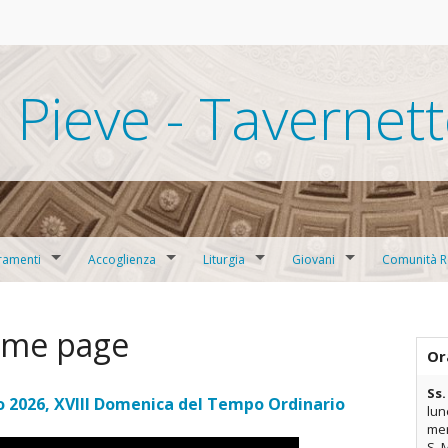
 Pieve - Tavernet
ramenti
Accoglienza
Liturgia
Giovani
Comunità R
echesi per Ragazzi
Servizio della Carità
Servizio alla Liturgia
Oratorio
Comunità Sa
ome page
parazione al Matrimonio
Ministeri
F.M.A.
Or
Ss.
San Valeria
 2026, XVIII Domenica del Tempo Ordinario
lun
mer
Comunità M
S. 