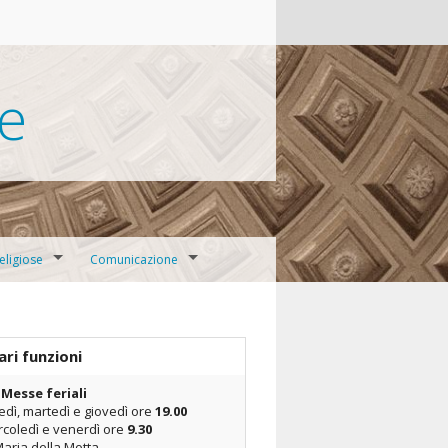
te
eligiose
Comunicazione
lesiana Bivio
Verbali CPP
Appuntamenti
ari funzioni
 Messe feriali
no
Rassegna stampa
edì, martedì e giovedì ore
19.00
coledì e venerdì ore
9.30
onastica
Galleria fotografica
Maria della Motta