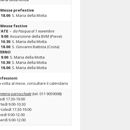
 Messe prefestive
Bollettini
e
18.00
: S. Maria della Motta
Contatti
 Messe festive
TATE -
da Pasqua al 1 novembre
9.00
: Assunzione della BVM (Pieve)
10.30
: S. Maria della Motta
18.00
: S. Giovanni Battista (Costa)
VERNO
e
9.00
: S. Maria della Motta
e
10.30
: S. Maria della Motta
e
18.00
: S. Maria della Motta
nfessioni
 volta al mese, consultare il calendario
reteria parrocchiale
(tel. 011 9059008)
edì 17.30-19.00
tedì 9.00-10.30
coledì 17.30-19.00
vedì 9.00-12.00
erdì 9.00-12.00