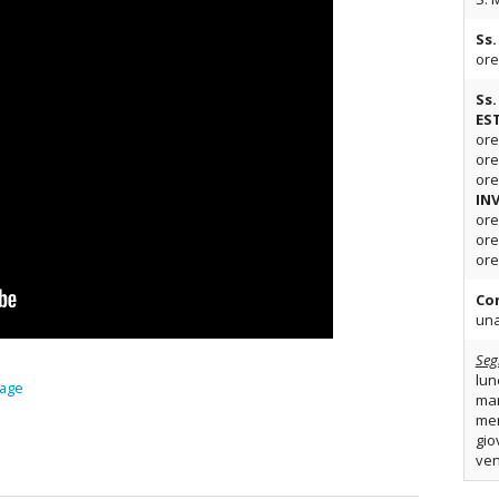
Ss.
or
Ss.
ES
ore
ore
ore
IN
or
or
or
Co
una
Seg
lun
page
mar
mer
gio
ven